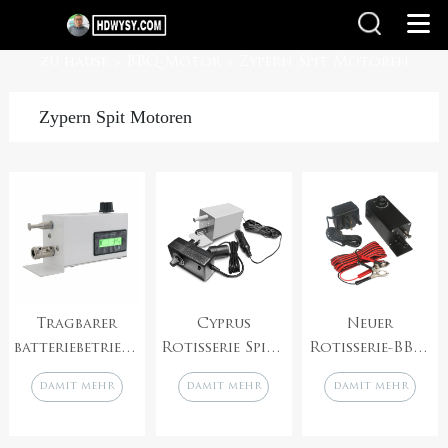
zu hause
BBQ-Motor
Zypern Spit Motoren
>
>
Zypern Spit Motoren
Tragbarer
Cyprus
Neuer
batteriebetriebener
Rotisserie Spieß
Rotisserie-BBQ-
Drehspießmotor
Elektrogrillmotor
Grill
damit mehr
damit mehr
damit mehr
für Cyprus
mit Auto-
Cyprus/Souvla,
Barbeque Grill
Zigarettenanzünder-
12 V/240 V,
Foukou
Adapter
Motor mit