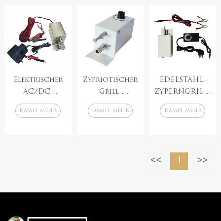
variabler
Geschwindigkeit,
12 kg bis 20 kg
Elektrischer
Zypriotischer
EDELSTAHL-
AC/DC-
Grill-
ZYPERNGRILL-
Grillmotor für
Drehspießmotor
DREHSPIESS,
damit mehr
damit mehr
damit mehr
Zypern, Spieß,
für Cyprus BBQ
ELEKTRISCHER
Zypern-Grill,
Foukou, 12
ZYPRIOTISCHER
Rotisserie,
V/240 V
BBQ-MOTOR
12/240 V
12/240 V
1