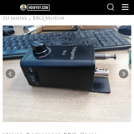
zu hause
BBQ-Motor
>
Zypern Spit Motoren
>