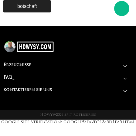
Erzeugnisse
FAQ
kontaktieren sie uns
HDWY@2026 spit rotisseries
google-site-verification: google93fa2fc4255d1fa5.html