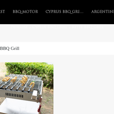
AST
BBQ-MOTOR
CYPRUS BBQ GRILL
zu hause
Cyprus BBQ Grill
Kette BBQ Grill
>
>
 BBQ Grill