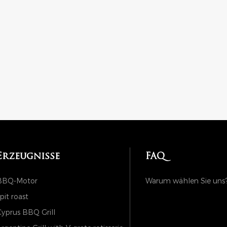
Erzeugnisse
FAQ
BBQ-Motor
Warum wählen Sie uns
pit roast
yprus BBQ Grill