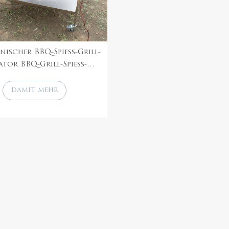
anischer BBQ-Spieß-Grill-
tor BBQ-Grill-Spieß-
atz Cyprus BBQ Rotisserie
Grills
damit mehr