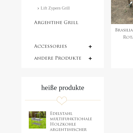
Lift Zypern Grill
Argentine Grill
Brasili
with V-grate
Rota
Kettens
rotisserie
Accessories
andere Produkte
heiße produkte
Edelstahl
multifunktionale
Holzkohle
argentinischer