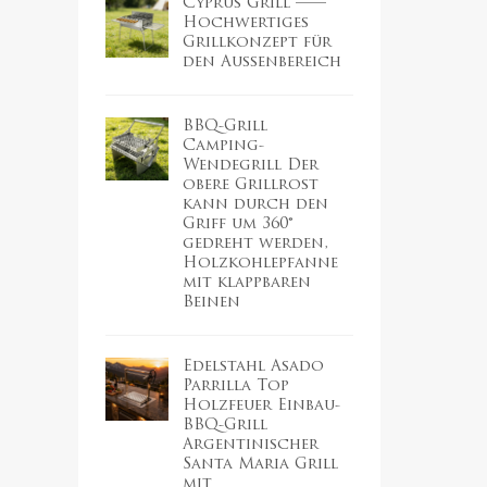
Cyprus Grill ——
Hochwertiges
Grillkonzept für
den Außenbereich
BBQ-Grill
Camping-
Wendegrill Der
obere Grillrost
kann durch den
Griff um 360°
gedreht werden,
Holzkohlepfanne
mit klappbaren
Beinen
Edelstahl Asado
Parrilla Top
Holzfeuer Einbau-
BBQ-Grill
Argentinischer
Santa Maria Grill
mit