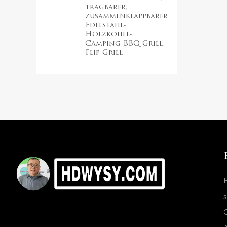
tragbarer,
zusammenklappbarer
Edelstahl-
Holzkohle-
Camping-BBQ-Grill,
Flip-Grill
s
C