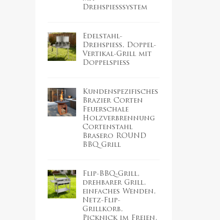
Drehspießsystem
Edelstahl-
Drehspieß, Doppel-
Vertikal-Grill mit
Doppelspieß
Kundenspezifisches
Brazier Corten
Feuerschale
Holzverbrennung
Cortenstahl
Brasero ROUND
BBQ Grill
Flip-BBQ-Grill,
drehbarer Grill,
einfaches Wenden,
Netz-Flip-
Grillkorb,
Picknick im Freien,