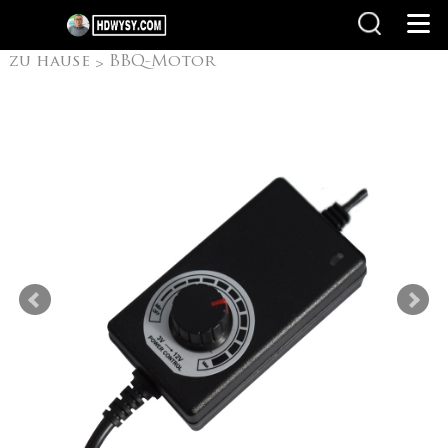
zu hause
BBQ-Motor
>
Zypern Spit Motoren
>