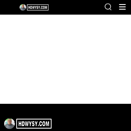
zu hause
Technology
>