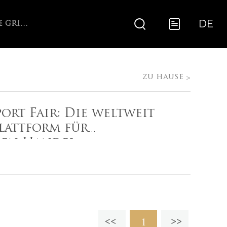
DE
ARGENTINE GRILL WITH V-GRATE ROTISSERIE
zu hause
>
ort Fair: Die weltweit
lattform für
den Handel
1