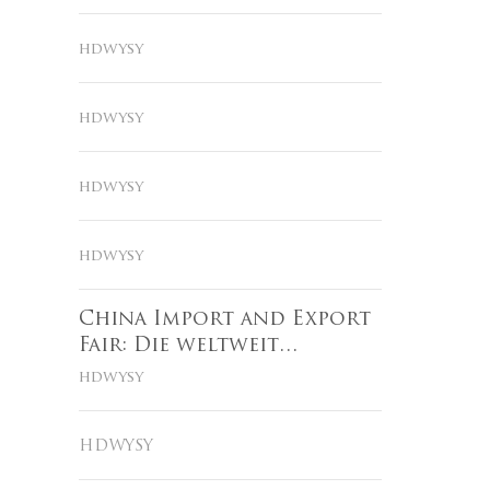
hdwysy
hdwysy
hdwysy
hdwysy
China Import and Export
Fair: Die weltweit
vertrauenswürdige
hdwysy
Plattform für
grenzüberschreitenden
HDWYSY
Handel