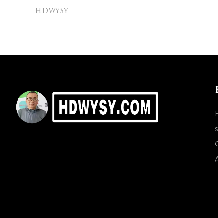
HDWYSY
s
C
A