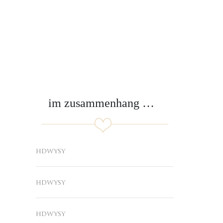
im zusammenhang mit der nachrichten
hdwysy
hdwysy
hdwysy