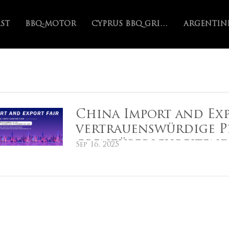
AST
BBQ-MOTOR
CYPRUS BBQ GRILL
zu hause
China Import and Exp
vertrauenswürdige P
grenzüberschreiten
Sep 16, 2025