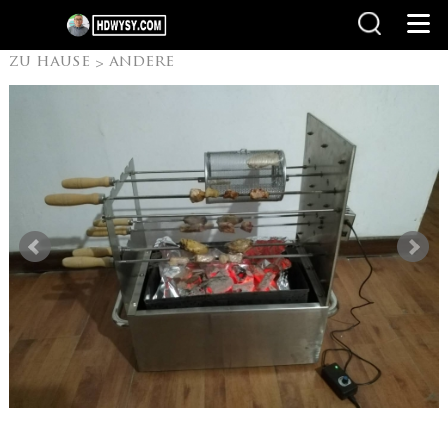
zu hause
andere
>
Produkte
>
Brasilianischer
Rotary Grill