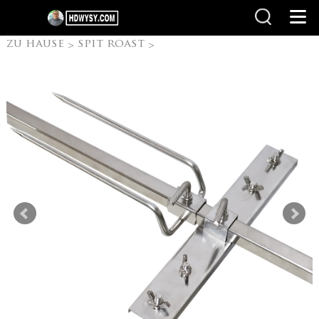
zu hause
spit roast
>
>
DlY Spit Rotisseries