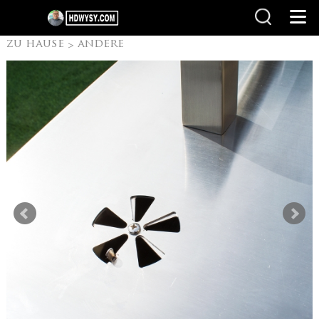
zu hause
andere
>
Produkte
Camping
>
Grills