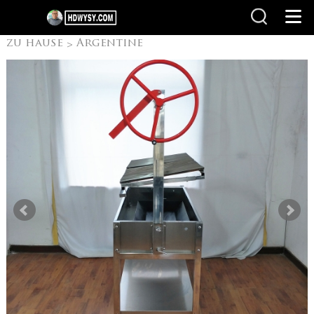
zu hause
Argentine
>
Grill with V-grate
rotisserie