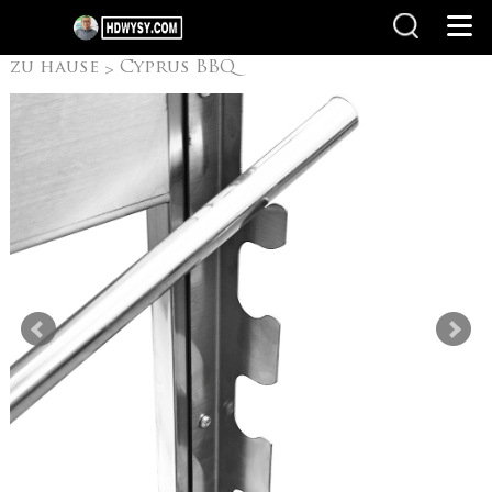
zu hause
Cyprus BBQ
>
Grill
Lift Zypern
>
Grill